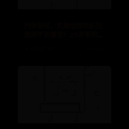
钓罗非时，究竟用软竿好还
是硬竿更靠谱？20年老钓手
实话实说
📅 2026-07-30
✍️ admin