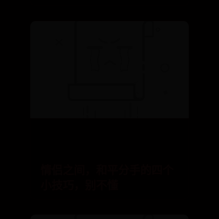
情侣之间，和平分手的四个
小技巧，别不懂
📅 2026-07-29
✍️ admin