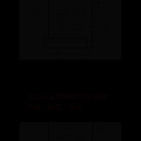
12306 高铁购票完全攻略：
抢票 / 退票 / 候补
📅 2026-07-28
✍️ admin