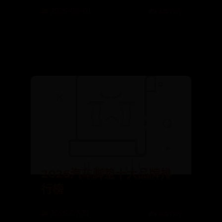
售现有一架庞巴迪环球
7500公务机出售，出厂时
间：2022年；16座；总时
📅 2026-08-01
✍️ admin
间：219小时；总着陆：64
次；引擎：GE Passport
20-19BB1A（219小时/70
循环）；Ka 波段卫星互联
网，前方厨房、船尾洗手
间，附加雷电探测系统，预
测风切边系统等
2026汽车脚垫十大品牌排
行榜