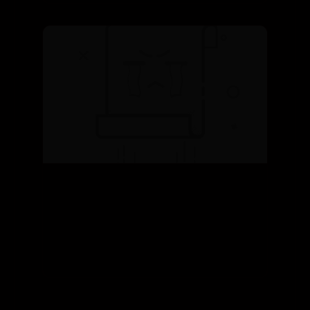
微信如何发布朋友圈，微信
发朋友圈教程
📅 2026-07-27
✍️ admin