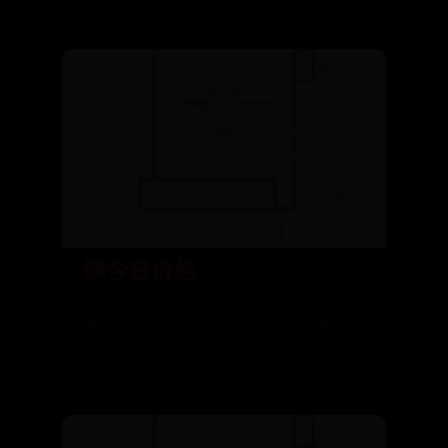
铜今日价格
📅 2026-07-30
✍️ admin