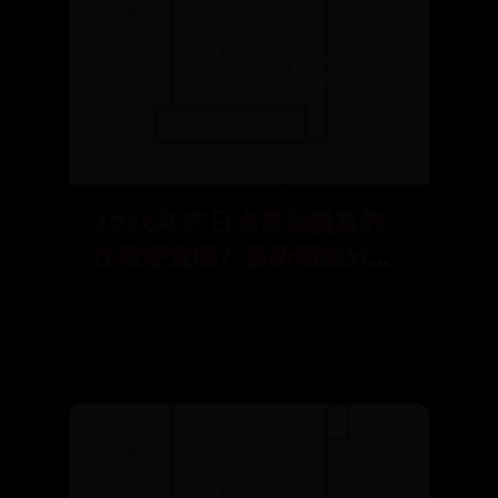
2026年在日本買相機真的
比較便宜嗎？最新價差分
析、退稅陷阱與必備「購物
📅 2026-07-30
✍️ admin
日語」實戰攻略！