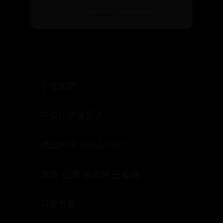
宁安如梦
宁安如梦演员表
播出时间: 2023/11/07
演员: 白鹿 张凌赫 王星越
以爱为营