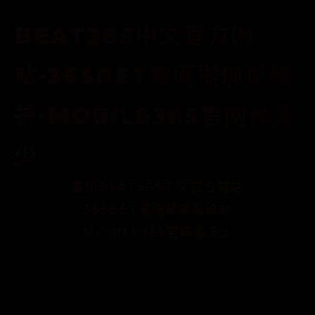
BEAT365中文官方网
站-365BET官网提现说维
护-MOBILE365官网是多
少
首页
BEAT365中文官方网站
365BET官网提现说维护
MOBILE365官网是多少