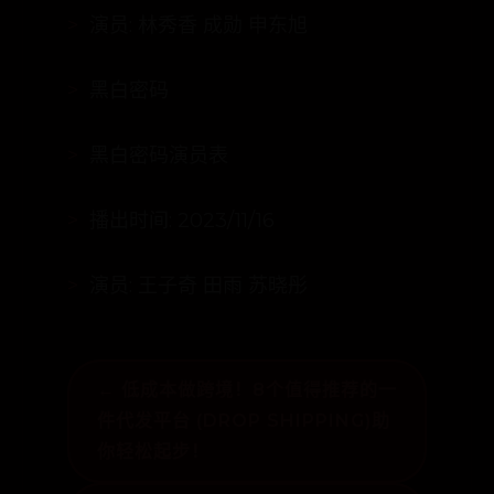
演员: 林秀香 成勋 申东旭
黑白密码
黑白密码演员表
播出时间: 2023/11/16
演员: 王子奇 田雨 苏晓彤
← 低成本做跨境！8个值得推荐的一
件代发平台 (DROP SHIPPING)助
你轻松起步！