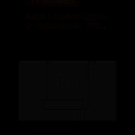
MOBILE365官网是多少
魔兽猎人宠物推荐及技能大
全（宠物机制分析、天赋点
分配）
📅 10-15
👁️ 7076
MOBILE365官网是多少