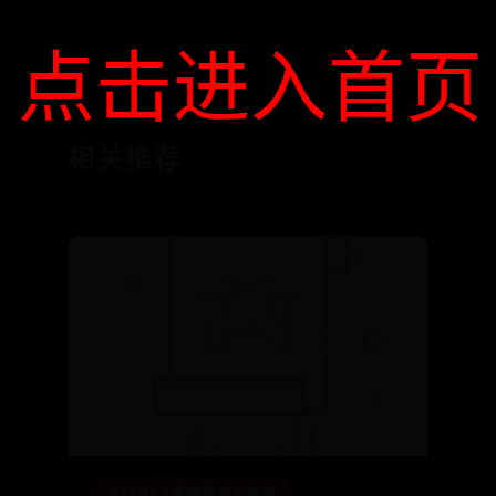
点击进入首页
相关推荐