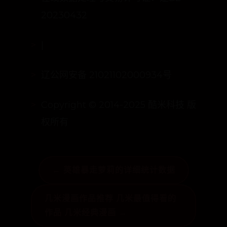
在线数据处理与交易许可证：辽B2-
20230432
|
辽公网安备 21021102000934号
Copyright © 2014-2025 酷米科技 版
权所有
← 英雄暴走萝莉的详细统计数据
几米漫画作品推荐 几米最值得看的
作品 几米经典漫画 →