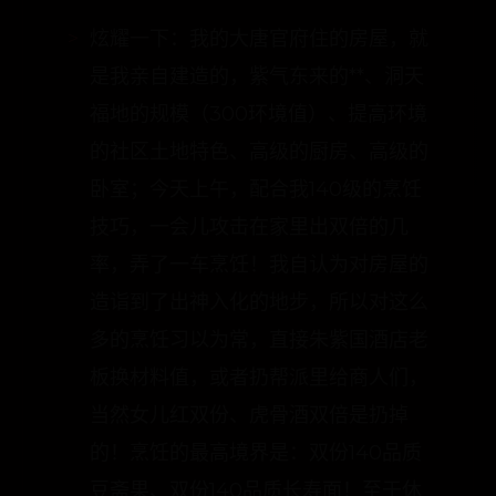
炫耀一下：我的大唐官府住的房屋，就
是我亲自建造的，紫气东来的**、洞天
福地的规模（300环境值）、提高环境
的社区土地特色、高级的厨房、高级的
卧室；今天上午，配合我140级的烹饪
技巧，一会儿攻击在家里出双倍的几
率，弄了一车烹饪！我自认为对房屋的
造诣到了出神入化的地步，所以对这么
多的烹饪习以为常，直接朱紫国酒店老
板换材料值，或者扔帮派里给商人们，
当然女儿红双份、虎骨酒双倍是扔掉
的！烹饪的最高境界是：双份140品质