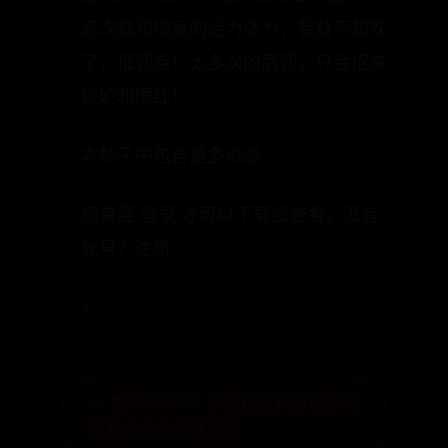
豆斋果、双份140品质长寿面！至于休
息次数和恢复的活力体力，我就不想吹
了，低调点！太多次的高调，只会招来
嫉妒和眼红！
本帖子中包含更多资源
您需要 登录 才可以下载或查看，没有
帐号？注册
x
← 兔年2023：中港台过农历新年的
特有文化习俗有哪些