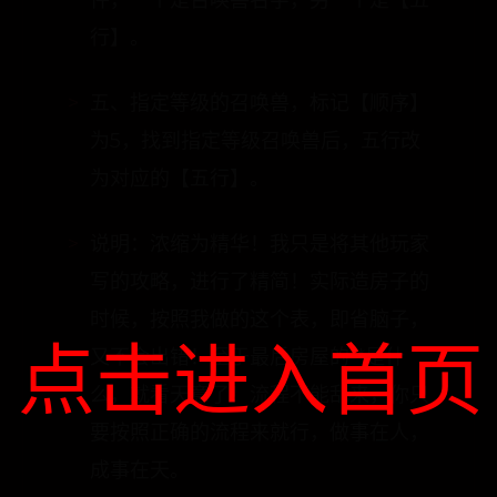
件，一个是召唤兽名字，另一个是【五
行】。
五、指定等级的召唤兽，标记【顺序】
为5，找到指定等级召唤兽后，五行改
为对应的【五行】。
说明：浓缩为精华！我只是将其他玩家
写的攻略，进行了精简！实际造房子的
时候，按照我做的这个表，即省脑子，
点击进入首页
又不会出错！至于最后房屋的**是什
么，就看天意了！流程不能乱来，你只
要按照正确的流程来就行，做事在人，
成事在天。