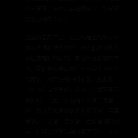
恼与痛苦，这也是佛法修学者，所最不
愿意见到的事情。
这些执着的产生，主要就是因为对于所
执着之种种法的体性，与它们之间的关
联性有错误的认知，有各种虚妄想的存
在；因此导致身口意行与修学上的偏失
与错误，而产生种种的痛苦。因此在
《大方广佛华严经》卷51中，世尊开示
我们说：【无一众生而不具有如来智
慧，但以妄想颠倒执着而不证得；若离
妄想，一切智、自然智、无碍智则得现
前。】因此远离错误的知见妄想，才能