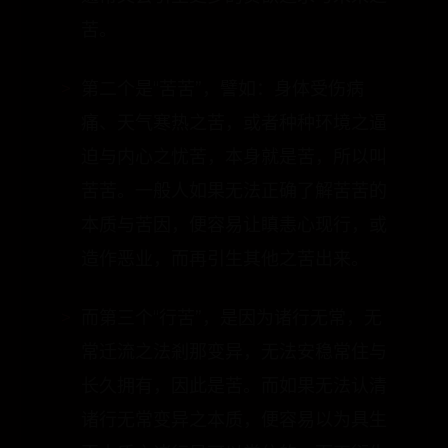
第二个是“苦苦”，譬如：身体受伤病
痛、天气寒热之苦，或者种种环境之逼
迫与内心之忧苦，本身就是苦，所以叫
苦苦。一般人如果无法正确了解苦苦的
本质与苦因，便容易让瞋恚心现行，或
造作恶业，而再引生其他之苦出来。
而第三个“行苦”，是因为诸行无常，无
常迁流之法剎那变异，无法安稳常住与
长久拥有，因此是苦。而如果无法认清
诸行无常变异之本质，便容易以为具生
灭本质之诸行是可以常住的，而再衍生
出种种颠倒的知见，增长愚痴无明与产