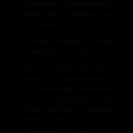
使学佛者从根本上逐渐断除种种执着，
因而离开种种的苦，而最终得以开发自
心如来藏无量无边的功德。
底下就要对上述所概略区分的三种执着
与痛苦的关系，来作一些探讨。
第一种、对于外我所──财富、名利、
地位等等。因为执着的关系而辛苦追
求，尤其在现代资源不足而竞争激烈的
环境，一般人在追求的过程中，一定会
伴随有许多的忧悲苦恼，以及难免造作
种种伤害众生的身口意行。在辛苦追求
得来之后又惧怕失去，而需要作种种的