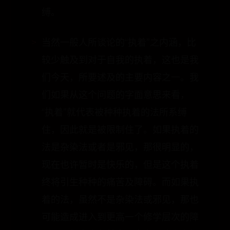
较少触及到对于自我的执着，这也是我
们今天，所要述及的主要内容之一。我
们如果从这个问题的字面意思来看，
“执着”就代表被种种执着的法所系缚
住，因此就是被限制住了。如果执着的
法是杂染法或者是邪见，那很明显的，
现在也许暂时是快乐的，但是这个执着
终将引生种种的痛苦及障碍。而如果执
着的法，虽然不是杂染法或邪见，那也
可能造成进入到更高一个修学层次的障
碍。虽然大家在基本观念上，或亲身经
历上，应该都可以了解执着会引生痛
苦，也可能会常劝他人不要执着，以减