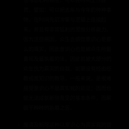
观、确认、知道自己是存在的，而且他
也与念心所相应，可以在时间上作连
贯。譬如：可以把去年与今年的种种事
物，在时间先后次第与逻辑上连接起
来，并且有非常猛利的思惟分析能力。
因为这些原因，众生会感觉意识心是那
么的真实，因此意识心也是被众生所最
重视及最执着的法，因此就被大部分的
众生执为真实的自我。如果没有经由经
教或善知识的教导，一般来说，是很难
接受意识心不是真实我的知见；因而也
就无法成就断除我见的基本条件，而解
脱于种种的执着之苦。