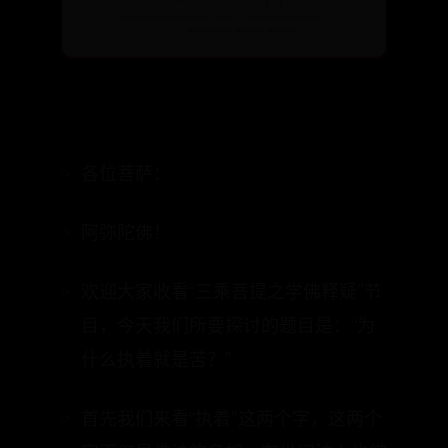
各位菩萨：
阿弥陀佛！
欢迎大家收看“三乘菩提之学佛释疑”节
目，今天我们所要探讨的题目是：“为
什么执着就是苦？”
首先我们来看“执着”这两个字，这两个
字不仅是佛法的名相，在世间法上也常
被使用。如果查一般国语辞典，里面的
解释通常是说：“固守某些事物而不离