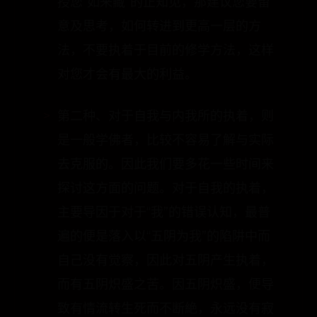
授您“如来藏”的正知见，那建议您要留
意及思考，如何转进到更高一层的方
法，不要执着于目前的修学方法，这样
对您才会有最大的利益。
第二种、对于自我与内我所的执着，则
是一般学佛者，比较不容易了解与实际
去克服的。因此我们要多花一些时间来
探讨这方面的问题。对于自我的执着，
主要导因于对于“我”的错误认知，最普
遍的便是落入以“五阴为我”的陷阱中而
自己没有觉察，因此对五阴产生执着，
而有五阴炽盛之苦。因五阴炽盛，便导