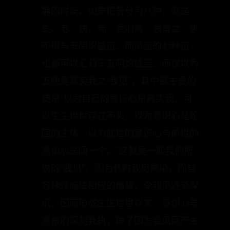
致有情流转生死而不断絶，永远没有寂
静的时侯。如果把苦分为八种，就是：
生、老、病、死、爱别离、怨憎会、求
不得与五阴炽盛苦。而前面的七种苦，
也都可以汇归于五阴炽盛苦。而误以为
五阴是真实我之“我见”，其中最主要的
便是“以为自己的意识心是真实我，可
以生生世世存在不灭，以为意识心是轮
回的主体，以为此世的意识心与前世的
意识心是同一个。”这就是一般我们所
说的“我见”。因为长时我见熏染，而与
各种烦恼法相应的缘故，令我见逐渐深
沉，因而形成生生世世以来，意识心与