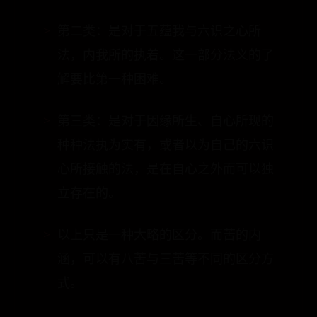
法，内我所的执着。这一部分法义的了
解要比第一种困难。
第三类：是对于因缘所生、自心所现的
种种法执为实有，或者以为自己的六识
心所接触的法，是在自心之外而可以独
立存在的。
以上只是一种大略的区分。而苦的内
涵，可以有八苦与三苦等不同的区分方
式。
以三苦来说，可以分为：坏苦、苦苦、
行苦。譬如在《瑜伽师地论》卷53中