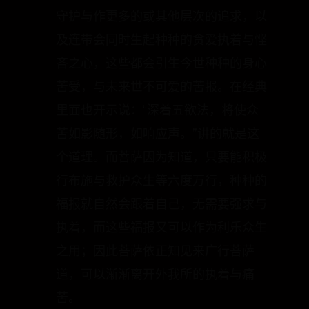
守护与作更多的或其他层次的追求，以
及连带会同时生起种种的贪爱执着与悭
吝之心，这些都会引生今世种种的身心
苦受，与未来世不可爱的苦报。在经典
里面也开示说：“深着五欲法，将使众
苦如影随形，如响应声。”讲的就是这
个道理。而菩萨因为知道，只要能积极
行布施与救护众生等六度万行，种种的
福报就自然会跟着自己，无需要强求与
执着，而这些福报又可以作为利乐众生
之用；因此菩萨依正知见来广行菩萨
道，可以渐渐离开外我所的执着与痛
苦。