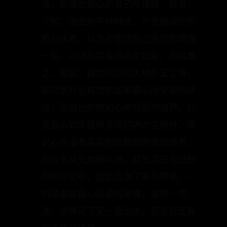
切法都是自心现量，因此执着心外实有
六尘万法，同时也误认为心外实有一切
法，能被觉知心的自己所接触、感受、
了知；因此对于种种法，产生错误的判
断与执着，认为必定如自己所想的道理
一般，误计为实有及必定如是，而执着
之。譬如：器世间山河大地外五尘等，
都只是共业有情的如来藏心所变现的环
境；而自己的觉知心所领受的境界，只
是自心如来藏所变现的内六尘相分，意
识心并没有真实的接触到外面的境界。
而众生从无始劫以来，就生活在自己的
内相分之中，因此应当了解及观察，一