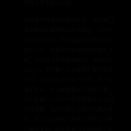
而执着种种错误的佛法知见，也让我们
无法朝向正确的修行方向前进，同时也
因为知见错误，而无法配合正确有效的
修行方法，因此让学佛者在修学多年之
后，仍无法成就而唐捐其功，徒耗财力
与心力，怎不教人万分痛苦？譬如信受
邪见，误以为众生只有六个识，而不知
或不承认，人人都有第七识意根与第八
识如来藏心；因此产生在经教法义上的
错误理解，造成在修行上有如欲煮沙成
饭，而没办法获得三乘菩提的实证功德
与解脱受用。因此便难以灭除种种之烦