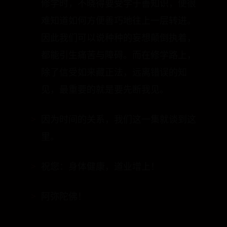
个修学与观行的内涵上。譬如：菩萨五
十二个阶位的修行，每个阶位都有它修
学与观行及所证的内涵与重点。如果在
修学时，不晓得要受学于善知识，便很
难知道如何方便善巧地往上一层转进。
因此我们可以说种种的妄想颠倒执着，
都能引生痛苦与障碍。而在修学路上，
除了信受如来藏正法，远离错误的知
见，最重要的就是要先断我见。
因为时间的关系，我们这一集就谈到这
里。
祝您：身体健康，道业增上！