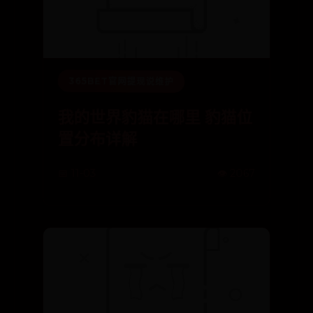
365BET官网提现说维护
我的世界豹猫在哪里 豹猫位
置分布详解
📅 11-03
👁️ 2067