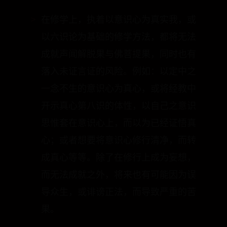
法断我执，因此就无法出离三界烦恼之
苦。
在修学上，执着以意识心为真实我，或
以六识论为基础的修学方法，都将无法
成就声闻解脱果与佛菩提果，同时也有
落入未证言证的风险。例如：以定中之
一念不生的意识心为真心，或将经教中
开示真心第八识的体性，以自己之意识
思惟套在意识心上，而以为已经证悟真
心；或者想要将意识心修行清净，而转
成真心等等。除了在修行上成为妄想，
而无法成就之外，将来也有可能因为误