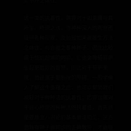
切法都是自心现量的道理；虽然一切
法，能够灭了又一直出生，但是皆无真
实不坏之体性。
这一类的执着性，需要对于如来藏与其
所生、所现之法，作种种深入的观察而
证得各种现观，及验知如来藏能生万法
之体性，与含藏之各种种子，因此比较
属于悟后起修的内容。它也会障碍菩萨
生起更胜妙的智慧，因此对于菩萨来
说，也是属于要断除的障碍。一般学佛
人了解这个道理之后，也可以帮助我们
减轻对于种种法的执着性；而要远离对