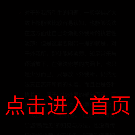
对于外我所引生的问题，一般学佛者大
致上都能够比较容易认知，也能够设法
在这方面让自己渐渐把外我所的执着性
淡薄；但是这里要附带一提的就是，对
于外我所，即使能够淡薄、知足常乐与
逐渐放下，在佛法修学的内涵上，也只
是少分而已。只靠放下外我所，仍然无
法真正离开所有的执着，而且也是各种
点击进入首页
执着中，属于比较外层的部分而已。因
此您目前修学的方法，如果只是教您
“一切放下、不要执着。”但是却没有教
导您“断我见”的知见与方法，也没有传