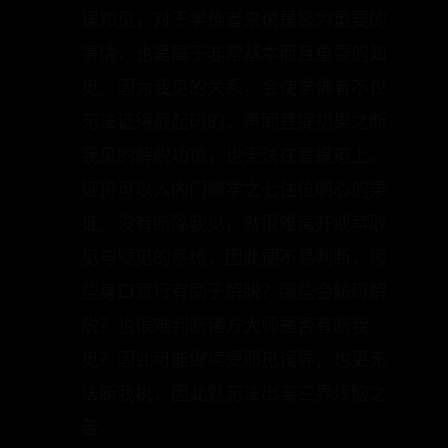
厘清及断除这种以意识心为真实我的错
误知见，对于学佛者来说是极为重要的
事情，也是属于非常基本而且重要的知
见。因为我见的关系，会使学佛者不仅
无法证得最起码的，声闻菩提初果之断
我见的解脱功德，也无法在菩提道上，
证得可以入内门修学之七住位明心的果
证。没有断除我见，就很难离开戒禁取
见与疑见的系缚，因此便不易判断，哪
些身口意行有助于解脱？哪些会妨碍解
脱？也很难判断诸方大师是否有断我
见？因此可能继续受邪见误导，也更无