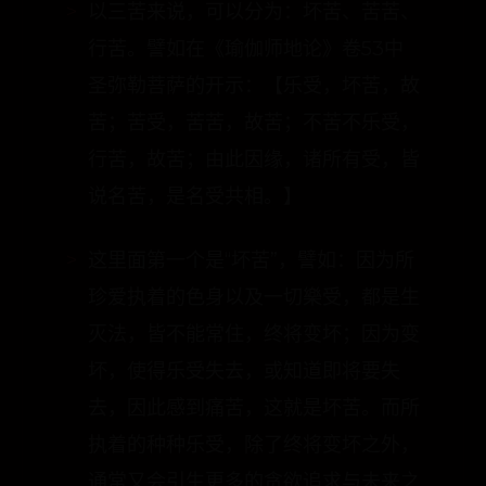
圣弥勒菩萨的开示：【乐受，坏苦，故
苦；苦受，苦苦，故苦；不苦不乐受，
行苦，故苦；由此因缘，诸所有受，皆
说名苦，是名受共相。】
这里面第一个是“坏苦”，譬如：因为所
珍爱执着的色身以及一切樂受，都是生
灭法，皆不能常住，终将变坏；因为变
坏，使得乐受失去，或知道即将要失
去，因此感到痛苦，这就是坏苦。而所
执着的种种乐受，除了终将变坏之外，
通常又会引生更多的贪欲追求与未来之
苦。