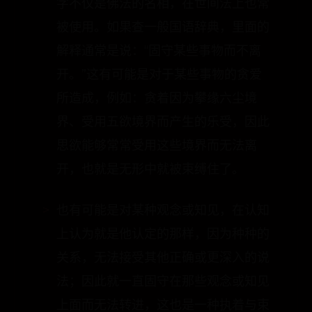
开。”这有可能是对于某些事物的贪爱
所造成，例如：贪着因为攀缘六尘境
界、受用五欲境界而产生的乐受，因此
思欲能够常常受用这些境界而无法离
开，也就是无形中就被束缚住了。
也有可能是对某种观念或知见，在认知
上认为就是他认定的那样，因为种种的
关系，无法接受其他正确或更深入的说
法；因此就一直固守在那些观念或知见
上面而无法转进，这也是一种执着与束
缚。
当然一般人所谈论的“执着”之内涵，比