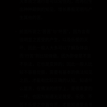
生其他的苦。
前面所说之“苦苦”与“坏苦”，因为会有
很明显之苦受的产生，以及乐受的灭
坏，因此一般人大多可以了解及体会；
而“行苦”则比较微细，因为即使是不苦
不乐法，它也是变异的；因此一般人比
较不容易觉察，需要有基本的佛法知见
之后，才能有比较正确的认知。知道什
么是苦，在佛法的修学上，是很重要的
一环。也因为知道无论苦受、乐受、不
苦不乐受之中皆有苦，才能知道要去寻
求正确的方法，去灭除会引生苦的种种