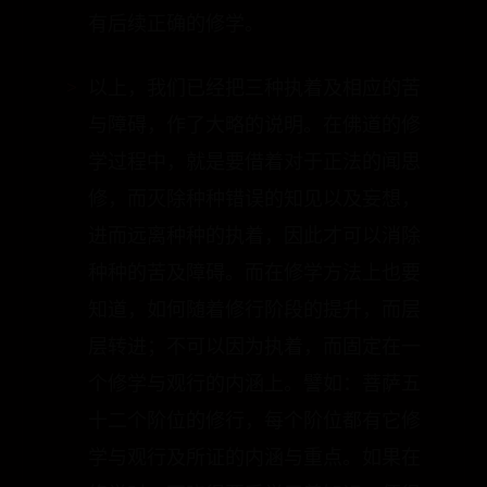
于自心所现的种种法的执着性，首先就
是要建立八识论的基本佛法知见，这方
面就有赖于善知识的正确教导，才能够
有后续正确的修学。
以上，我们已经把三种执着及相应的苦
与障碍，作了大略的说明。在佛道的修
学过程中，就是要借着对于正法的闻思
修，而灭除种种错误的知见以及妄想，
进而远离种种的执着，因此才可以消除
种种的苦及障碍。而在修学方法上也要
知道，如何随着修行阶段的提升，而层
层转进；不可以因为执着，而固定在一