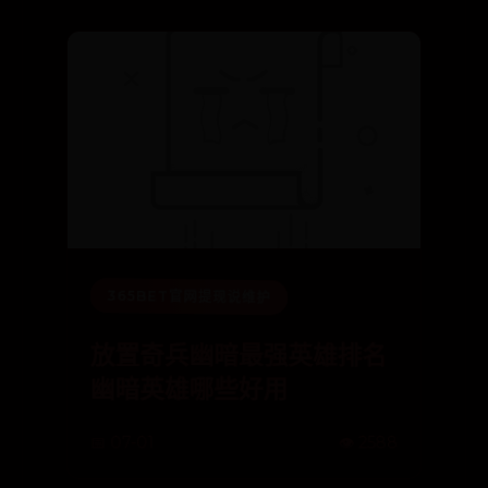
365BET官网提现说维护
放置奇兵幽暗最强英雄排名
幽暗英雄哪些好用
📅 07-01
👁️ 2588