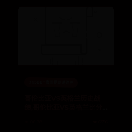
365BET官网提现说维护
哥伦比亚VS英格兰历史战
绩,哥伦比亚VS英格兰比分
记录一览表
📅 06-28
👁️ 6356