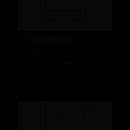
365BET官网提现说维护
一图胜千言：学习如何在
Android 上截图
📅 06-29
👁️ 8709