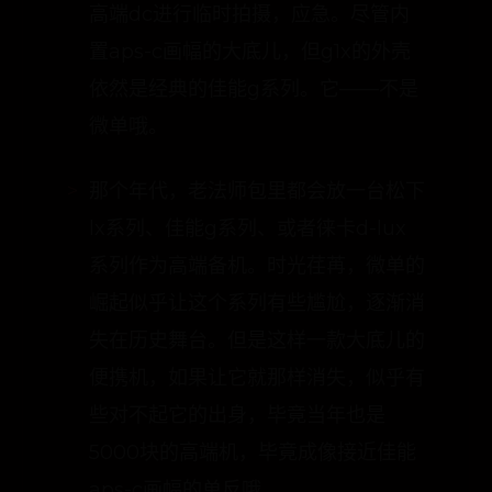
微单哦。
那个年代，老法师包里都会放一台松下
lx系列、佳能g系列、或者徕卡d-lux
系列作为高端备机。时光荏苒，微单的
崛起似乎让这个系列有些尴尬，逐渐消
失在历史舞台。但是这样一款大底儿的
便携机，如果让它就那样消失，似乎有
些对不起它的出身，毕竟当年也是
5000块的高端机，毕竟成像接近佳能
aps-c画幅的单反哦。
canon g1x