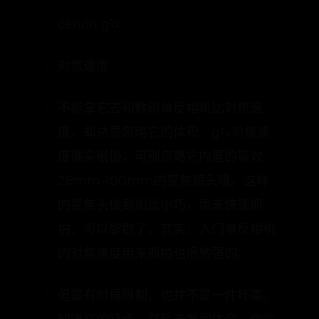
对焦速度
不能拿它去和数码单反相机比对焦速
度，却总是忽略它的体积。g1x对焦速
度确实很慢，可别忽略它内置的等效
28mm-100mm的变焦镜头哦，这样
的变焦头做到如此小巧，用来快速抓
拍，可以歇歇了。其实，入门单反相机
的对焦速度用来抓拍也很勉强的。
但是有时候限制，也并不是一件坏事，
知道它的特点，然后去发掘体会，你会
发现它可贵的地方哦。比如这个抓拍的