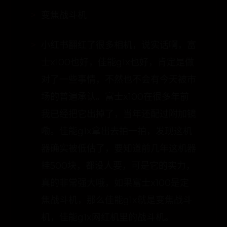
canon g1x
变焦战斗机
小红书翻红了很多相机，说实话啊，富
士x100也好，佳能g1x也好，肯定是做
对了一些事情，不然也不会有今天被市
场的普遍承认。富士x100在很多年前
我已经把它出掉了，当年还配过附加镜
嘞。佳能g1x拿出去拍一拍，发现这机
器确实被低估了，要知道前几年这机器
挂500块，都没人要，可是它的实力，
真的非常强大哦，如果富士x100是定
焦战斗机，那么佳能g1x就是变焦战斗