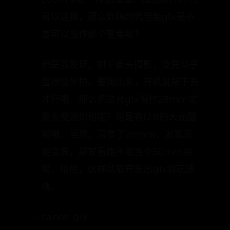
但是我发现，对于街头摄影，变焦似乎
显得慢半拍，要掏出来，开机就按下去
才行哦。那么把这台g1x当作28mm定
焦头使用如何呢？可是有f2.8的大光圈
呢哦。当然，习惯了28mm，发现还
能变焦，那就看能不能当个50mm用
呢，哈哈，这样就能开发出g1x的玩法
喽。
canon g1x
canon g1x