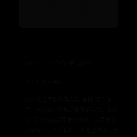
canon g1x 100% 中心部分
主力机还是备机
似乎近些年很少有人提“备机”这个词
了。在过去，单反还很贵的年代，佳能
g系列的定位就是单反备机。就是单反
出故障了，不方便时，从包里拿出一台
高端dc进行临时拍摄，应急。尽管内
置aps-c画幅的大底儿，但g1x的外壳
依然是经典的佳能g系列。它——不是