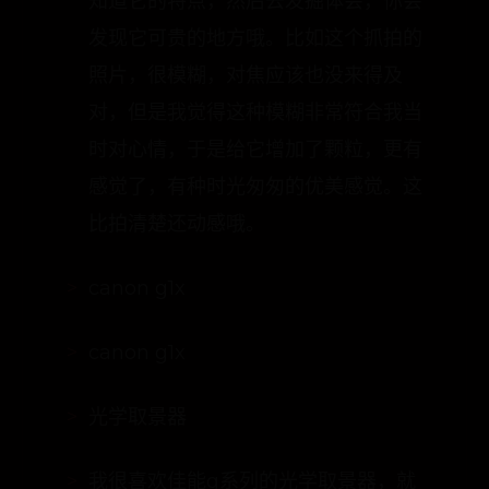
照片，很模糊，对焦应该也没来得及
对，但是我觉得这种模糊非常符合我当
时对心情，于是给它增加了颗粒，更有
感觉了，有种时光匆匆的优美感觉。这
比拍清楚还动感哦。
canon g1x
canon g1x
光学取景器
我很喜欢佳能g系列的光学取景器，就
像徕卡z2x等胶片口袋机那样，虽然