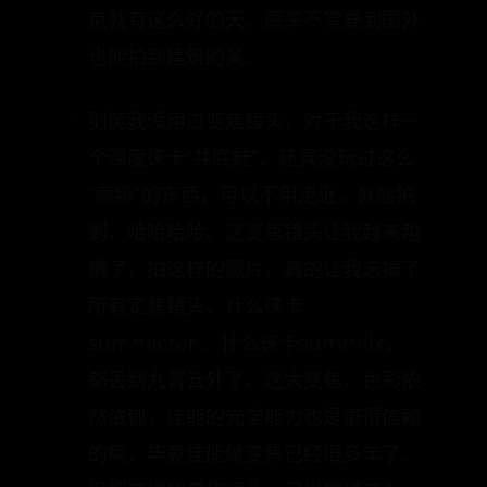
是带我去面朝天际，晴空万里。原来北
京就有这么好的天，原来不需要到国外
也能拍到建筑的美。
别笑我没用过变焦镜头，对于我这样一
个深度徕卡“井底蛙”，还真没玩过这么
“高级”的东西，可以不用走近，就能拍
到，哈哈哈哈。这变焦镜头让我越来越
懒了，拍这样的照片，真的让我忘掉了
所有定焦镜头，什么徕卡
summicron、什么徕卡summilx，
都丢到九霄云外了。这大变焦，色彩依
然浓郁，佳能的光学能力也是值得信赖