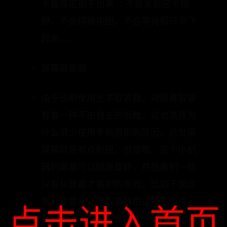
卡我肯定拍不出来……不会发现这个视
野，不会精确构图，不会等待那只鸟飞
起来……。
屏幕取景器
由于长期使用光学取景器，对屏幕取景
有着一种不由自主的抵触。这也是我为
什么很少使用手机摄影的原因。总觉得
屏幕取景有点别扭，但是呢。这个小机
器的屏幕可以随意旋转，然后看到一些
只有从屏幕才看到的东西。比如下面这
点击进入首页
张，要是从光学取景器拍这样的照片，
我会觉得奇怪，故意挡住一多半是什么