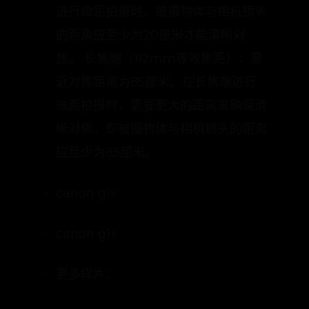
广角端（28mm等效焦距）：最近对
焦距离为20厘米。这意味着在广角端
进行微距拍摄时，被摄物体与相机镜头
的距离应至少为20厘米才能清晰对
焦。 长焦端（112mm等效焦距）：最
近对焦距离为85厘米。在长焦端进行
微距拍摄时，需要更大的距离来确保清
晰对焦，即被摄物体与相机镜头的距离
应至少为85厘米。
canon g1x
canon g1x