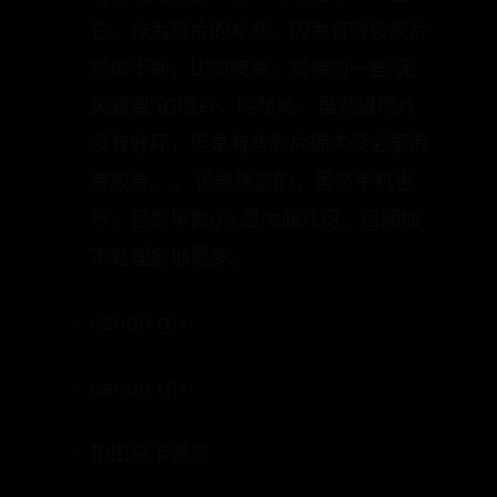
机做不到，比如夜晚，或者拍一些“无
关紧要”的照片，哈哈哈，虽然说照片
没有好坏，但是有些胶片确实没必要浪
费胶卷……。记录性质的，虽然手机也
行，但是毕竟g1x是大底儿呀，后期加
工处理余地更多。
canon g1x
canon g1x
拍出徕卡感觉
通过光学取景器还能拍出徕卡味道哦，