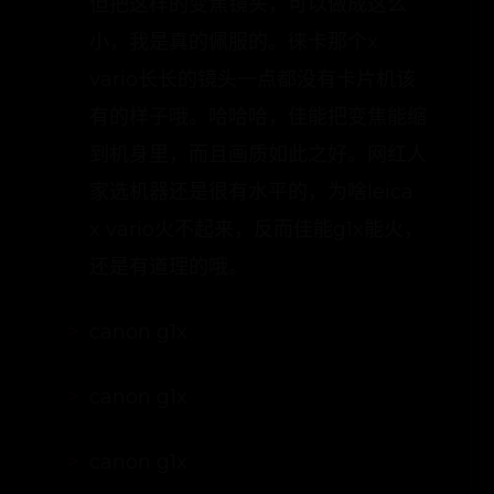
的啊，毕竟佳能做变焦已经很多年了。
但把这样的变焦镜头，可以做成这么
小，我是真的佩服的。徕卡那个x
vario长长的镜头一点都没有卡片机该
有的样子哦。哈哈哈，佳能把变焦能缩
到机身里，而且画质如此之好。网红人
家选机器还是很有水平的，为啥leica
x vario火不起来，反而佳能g1x能火，
还是有道理的哦。
canon g1x
canon g1x