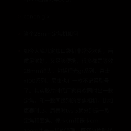
当个28mm定焦机如何
如今大底儿定焦口袋机非常受欢迎，画
质足够好，又足够便携，很多都是等效
28mm镜头，包括理光gr系列、富士
x100系列、尼康也有一款不记得型号
了。其实胶片时代厂家喜欢同时出一款
定焦，和一款同级别的变焦相机，比如
康泰时t3、康泰时tvs 3就分别是一款
定焦和变焦、徕卡cm和徕卡cm
zoom也是一样的道理。既然胶片时代
可以这样，那么数码时代佳能g1x是不
是可以当作那个变焦呢？