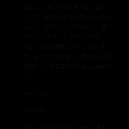
小，但很有可玩性。我经常把它的旋转
屏反扣，就当它是变焦口袋胶片，使用
p档，就开拍了。平时我是关闭快门声
音的，好在取景器旁边有2个绿色闪
灯，在你取景的时候，能意识到已经触
发快门了，佳能在用户体验上还是很用
心的。
canon g1x
胶片的备机
我发现使用胶片机的时候更乐意带上
它，作为胶片的补充，因为有时候胶片