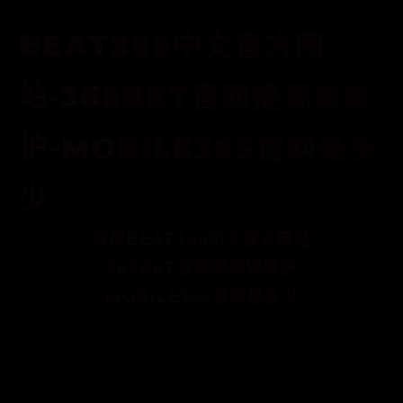
BEAT365中文官方网
站-365BET官网提现说维
护-MOBILE365官网是多
少
首页
BEAT365中文官方网站
365BET官网提现说维护
MOBILE365官网是多少