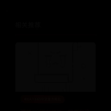
相关推荐
BEAT365中文官方网站