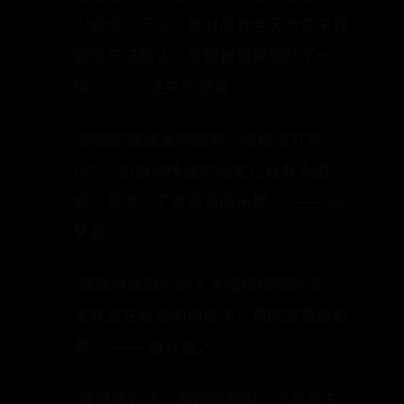
少麻烦。不过，有时候我会因为急于探
索而忘记确认，导致被假神龛吓了一
跳。”—— 迷失的旅者
“跑图的路线虽然简单，但每次打完
BOSS后自动传送的设定让我有点困
惑，感觉少了点探索的乐趣。”—— 追
梦者
“解锁神龛确实能大大缩短探图时间，
尤其是在复杂的地形中，真的是救命稻
草！”—— 战斗狂人