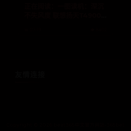
正在阅读：一图读机：深沉
不失风度 联想扬天T4900d
台式机一图读机：深沉不失
📅 07-19
👁️ 8402
风度 联想扬天T4900d台式
机
友情连接
Copyright ©
2026
beat365中文官方网站-365bet