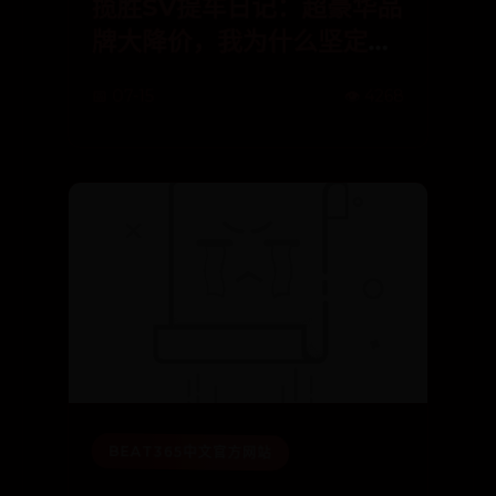
揽胜SV提车日记：超豪华品
牌大降价，我为什么坚定选
择揽胜SV
📅 07-15
👁️ 4268
BEAT365中文官方网站