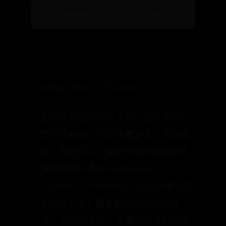
What does GVG mean?
你在寻找GVG的含义吗？在下图中，
您可以看到GVG的主要定义。 如果需
要，您还可以下载要打印的图像文件，
或者您可以通过Facebook，
Twitter，Pinterest，Google等与您
的朋友分享。要查看GVG的所有含
义，请向下滚动。 完整的定义列表按