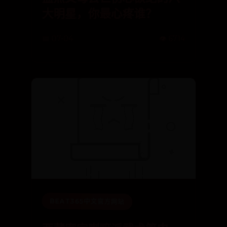
盘点父母去世伤心欲绝的八
大明星，你最心疼谁？
📅 07-04
👁️ 6714
BEAT365中文官方网站