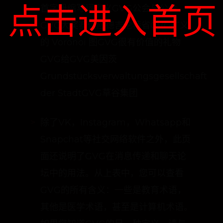
点击进入首页
首字母缩写词定义GVG公会与公会
GVG大奖赛供应德吉伦特省GVG广义
的 Voronoi 图GVG很有价值的礼物
GVG给GVG美因茨
Grundstücksverwaltungsgesellschaft
der StadtGVG草谷集团
除了VK，Instagram，Whatsapp和
Snapchat等社交网络软件之外，此页
面还说明了GVG在消息传递和聊天论
坛中的用法。从上表中，您可以查看
GVG的所有含义：一些是教育术语，
其他是医学术语，甚至是计算机术语。