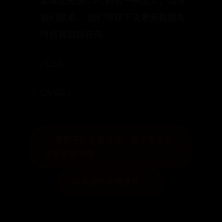
如果您知道GVG的另一种定义，请与
我们联系。 我们将在下次更新数据库
时将其包括在内。
‹ GSSI
GVRE ›
← 煮粽子的正确方法，粽子煮多久
才会熟普通锅
15年前的非洲盛典 →