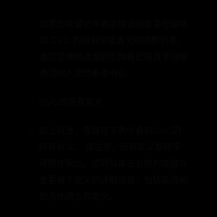
如果您希望访问者能够访问首字母缩略
词 GVG 的所有可能含义的完整列表，
建议您使用适当的引用格式将首字母缩
略词纳入您的参考书目。
GVG的所有定义
如上所述，您将在下表中看到GVG的
所有含义。 请注意，所有定义都按字
母顺序列出。您可以单击右侧的链接以
查看每个定义的详细信息，包括英语和
您当地语言的定义。