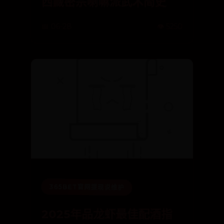
西藏密宗喇嘛派武术简史
📅 06-28
👁️ 5250
365BET官网提现说维护
2025年品龙虾最佳配酒指
南：推荐酒品与龙虾搭配享