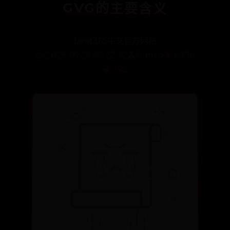
GVG的主要含义
beat365中文官方网站
📅 2025-07-21 09:22:32
👤 admin
👁️ 4894
❤️ 758