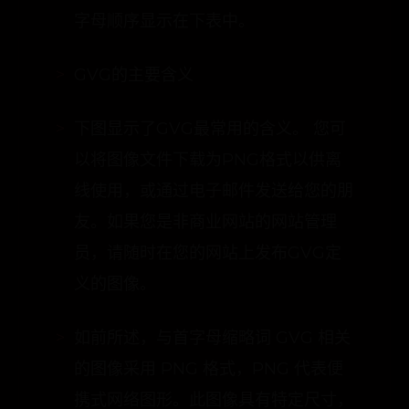
字母顺序显示在下表中。
GVG的主要含义
下图显示了GVG最常用的含义。 您可
以将图像文件下载为PNG格式以供离
线使用，或通过电子邮件发送给您的朋
友。如果您是非商业网站的网站管理
员，请随时在您的网站上发布GVG定
义的图像。
如前所述，与首字母缩略词 GVG 相关
的图像采用 PNG 格式，PNG 代表便
携式网络图形。此图像具有特定尺寸，