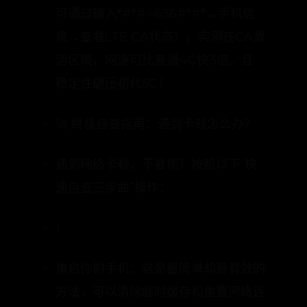
因此，与其盲目追求5G套餐，不如锁
定“4G+CA载波聚合”网络（安卓用户
可通过输入*#*#4636#*#*→手机信
息→查看LTE CA状态）。实测在CA激
活区域，网速可比普通4G快3倍，且
稳定性碾压初代5G！
🚀 终极自查指南：遇到卡顿怎么办？
遇到网络卡顿，不要慌！按照以下“快
速自查三步曲”操作：
1.