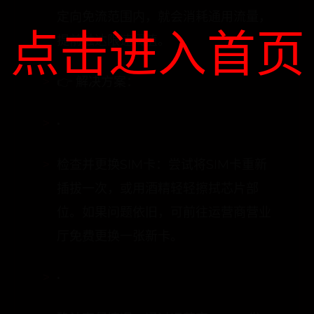
量很少。如果你当前使用的App不在
定向免流范围内，就会消耗通用流量，
点击进入首页
提前触达限速阈值。
👉 解决方案：
•
检查并更换SIM卡：尝试将SIM卡重新
插拔一次，或用酒精轻轻擦拭芯片部
位。如果问题依旧，可前往运营商营业
厅免费更换一张新卡。
•