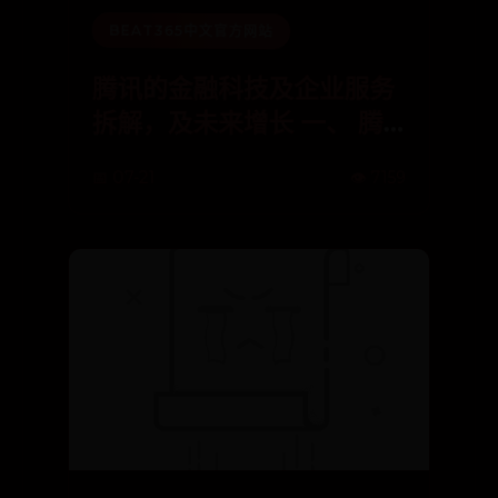
BEAT365中文官方网站
腾讯的金融科技及企业服务
拆解，及未来增长 一、 腾
讯 的主要业务构成 腾讯 的
📅 07-21
👁️ 7159
业务分为增值服务、网络广
告、 金融科技 及企业服务
三大块。1）2022年增值服
务收入...