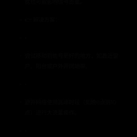
👉 解决方案：
•
尝试移动到信号更好的地方，如靠近窗
户、阳台或户外开阔地带。
•
避开网络使用高峰时段（如晚8点到10
点）进行大流量操作。
•
手动切换网络运营商：在手机网络设置