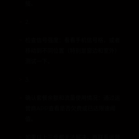
重启你的手机：这是最简单却最有效的
方法，可以清除临时缓存和重置网络连
接。
2.
检查信号强度：看看手机信号格，或者
移动到不同位置（特别是窗边和室外）
测试一下。
3.
确认套餐余额和流量使用情况：通过运
营商APP查看是否欠费或已达限速阈