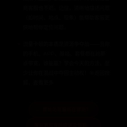
值。
如果以上三步都无法解决，再联系运营
商客服也不迟。记住，清晰地描述问题
（如时间、地点、现象）能帮助客服更
快地帮你定位问题。
流量卡顿的本质是资源争夺战——当你
的手机、APP、基站、套餐都在抢那
点带宽，谁能赢？学会今天的方法，至
少让你在混战中夺回主动权！🎯返回搜
← 冒险岛蓝蘑菇在哪刷？
狐，查看更多
带有更和夜的成语及解释 →