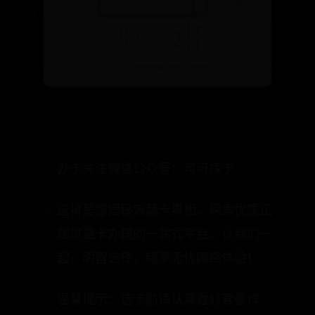
办卡关注微信公众号：可可找卡
这将是您揭秘流量卡真相、探索优质正
规流量卡办理的一站式平台。让我们一
起，明智选择，畅享无忧网络体验！
温馨提示：选卡前请认真看好套餐详
情，以免开卡失败。（如年龄、地区等
限制）