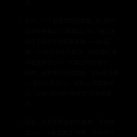
那些“偷跑流量”的应用，从而从根源上
管理流量的消耗，避免提前触达限速阈
值。
此外，一个反直觉的现象是：5G用户
投诉卡顿率比4G时期高23%。核心矛
盾在于应用生态跑赢基建——8K直
播、VR社交等应用普及，但全国5G基
站覆盖率仅52%（尤其三四线城市）。
同时，运营商为压缩成本，部分区域将
4G基站升级为5G，导致4G带宽被挤
压，形成“双代用户抢带宽”的恶性循
环。