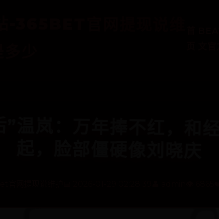
站-365BET官网提现说维
首
BEA
页
文官
是多少
后”温岚：万年捧不红，和
起，脸部僵硬像刘晓庆
bet官网提现说维护
📅 2026-01-29 02:28:39
👤 admin
👁️ 6865
❤