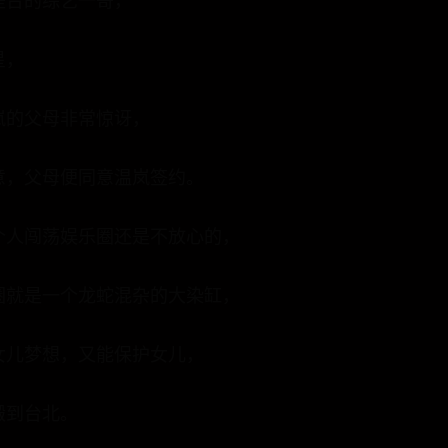
岚的父母非常惊讶，
意，父母便同意温岚签约。
个人闯荡娱乐圈还是不放心的，
圈就是一个龙蛇混杂的大染缸，
女儿梦想，又能保护女儿，
搬到台北。
司附近找了一所房子，
学，一家人陪着温岚追梦。