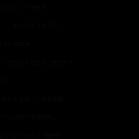
温岚巨大鼓舞，
力，但她又不知道自己能做什么，
安排。
称自己手里有一个秘密武器，
岚的出道提前铺满期待。
温岚与自己合唱了《屋顶》，
制作人都是周杰伦的歌，