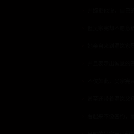
她亲自来到温岚家
并且表示出诚恳的
不仅如此，吴宗宪
甚至还带着温岚父
看起来不像签约，
当时的吴宗宪已经
是名副其实的大明