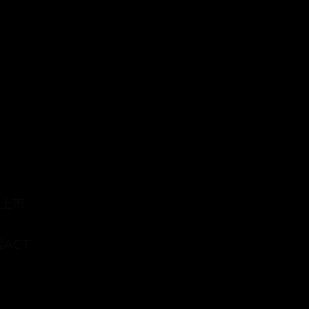
C上市
ACT