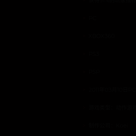
PC
XBOX360
PS3
PSP
2011年03月10日P
游戏类型：动作游戏
制作公司：Koei