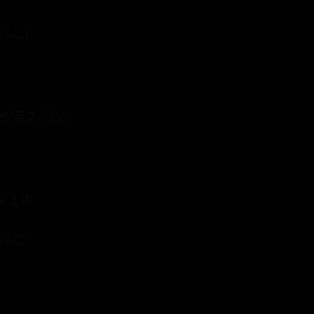
S3上市
ACT
/英文/日文
SP上市
ACT