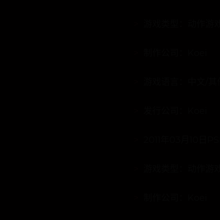
2011年03月10日P
游戏类型：动作游戏
制作公司：Koei
游戏语言：中文/其他
发行公司：Koei
2011年03月10日P
游戏类型：动作游戏
制作公司：Koei