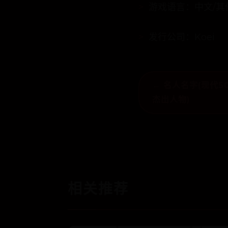
游戏语言：中文/其他
发行公司：Koei
← 名人名字(现代5
杰出人物)
相关推荐