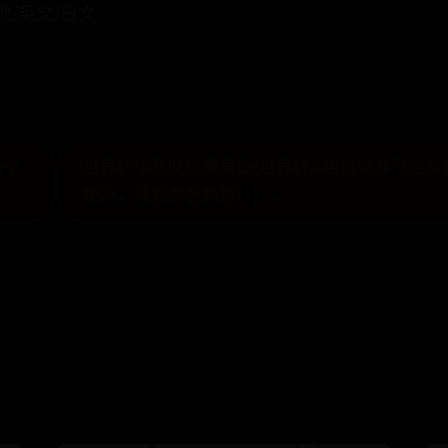
/英文/日文
0个
世界杯埃及队比赛录像(世界杯A组首轮希门尼斯头
埃及，赛后声音集锦！) →