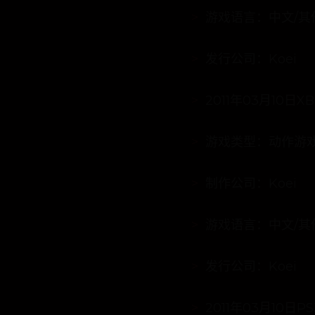
游戏语言：中文/其他
发行公司：Koei
2011年03月10日X
游戏类型：动作游戏
制作公司：Koei
游戏语言：中文/其他
发行公司：Koei