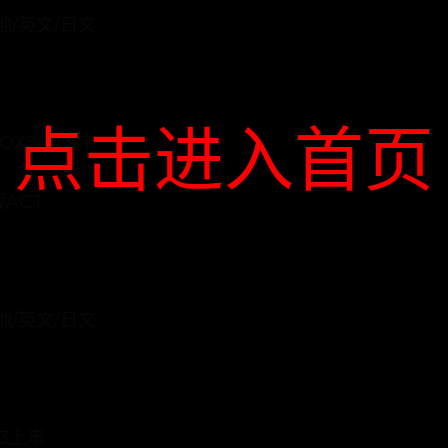
/英文/日文
点击进入首页
BOX360上市
ACT
/英文/日文